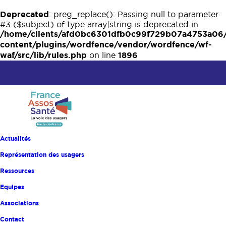
Deprecated
: preg_replace(): Passing null to parameter
#3 ($subject) of type array|string is deprecated in
/home/clients/afd0bc6301dfb0c99f729b07a4753a06
content/plugins/wordfence/vendor/wordfence/wf-
waf/src/lib/rules.php
1896
on line
Actualités
Représentation des usagers
Ressources
Equipes
Associations
Accueil
Informations mensuelles
Les infos du mois – Juin 2026
Contact