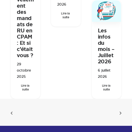
2026
ent
des
Lire la 
mand
suite
ats de
RU en
Les
CPAM
infos
: Et si
du
c’était
mois –
vous ?
Juillet
2026
29
octobre
6 juillet
2025
2026
Lire la 
Lire la 
suite
suite