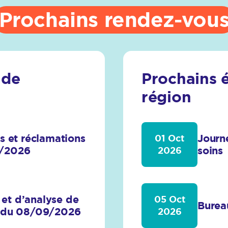
Prochains rendez-vou
 de
Prochains 
région
es et réclamations
Journé
01 Oct
9/2026
soins
2026
et d’analyse de
05 Oct
Burea
n du 08/09/2026
2026