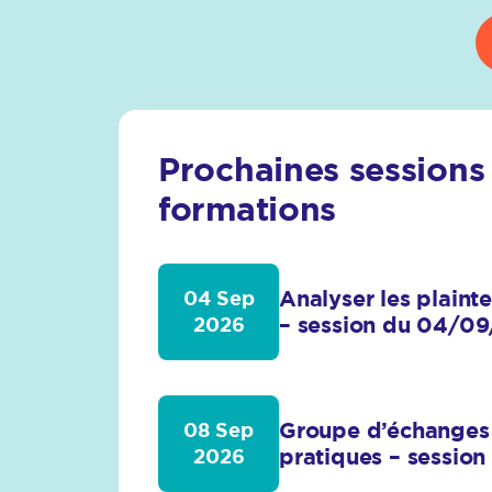
Prochaines sessions
formations
Analyser les plaint
04 Sep
– session du 04/0
2026
Groupe d’échanges 
08 Sep
pratiques – sessio
2026