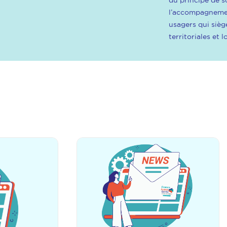
du principe de s
l’accompagnemen
usagers qui sièg
territoriales et 