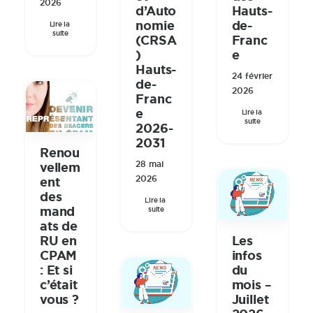
2026
d’Auto
Hauts-
nomie
de-
Lire la 
suite
(CRSA
Franc
)
e
Hauts-
24 février
de-
2026
Franc
e
Lire la 
suite
2026-
2031
Renou
28 mai
vellem
2026
ent
des
Lire la 
mand
suite
ats de
RU en
Les
CPAM
infos
: Et si
du
c’était
mois –
vous ?
Juillet