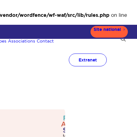
ndor/wordfence/wf-waf/src/lib/rules.php
on line
Site national
pes
Associations
Contact
Extranet