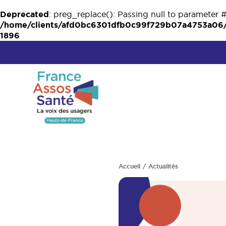
Deprecated
: preg_replace(): Passing null to parameter #
/home/clients/afd0bc6301dfb0c99f729b07a4753a06/w
1896
Accueil
Actualités