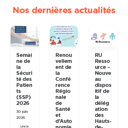
Nos dernières actualités
Semai
Renou
RU
ne de
vellem
Resso
la
ent de
urce –
Sécuri
la
Nouve
té des
Confé
au
Patien
rence
dispos
ts
Régio
itif de
(SSP)
nale
la
2026
de
délég
Santé
ation
30 juin
et
des
2026
d’Auto
Hauts-
nomie
de-
Lire la 