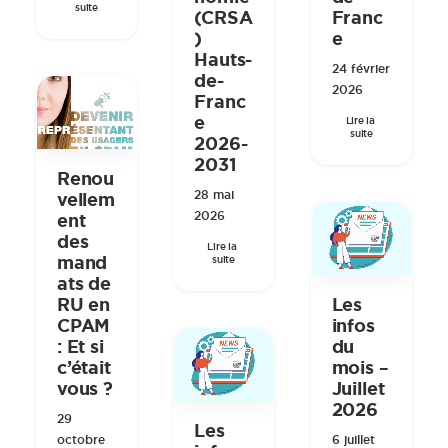
suite
(CRSA
Franc
)
e
Hauts-
24 février
de-
2026
Franc
e
Lire la 
suite
2026-
2031
Renou
28 mai
vellem
2026
ent
des
Lire la 
mand
suite
ats de
RU en
Les
CPAM
infos
: Et si
du
c’était
mois –
vous ?
Juillet
2026
29
Les
octobre
6 juillet