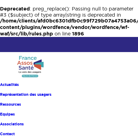
Deprecated
: preg_replace(): Passing null to parameter
#3 ($subject) of type array|string is deprecated in
/home/clients/afd0bc6301dfb0c99f729b07a4753a06
content/plugins/wordfence/vendor/wordfence/wf-
waf/src/lib/rules.php
1896
on line
Actualités
DEVENIR REPRÉSENTANT DES USAGERS
Représentation des usagers
Ressources
Accueil
Catalogue des formations
Equipes
Devenir RU pourquoi pas moi ?
Associations
Devenir RU pourquoi pas
Contact