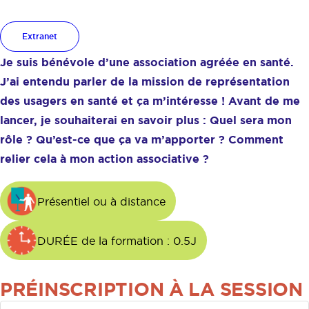
moi ?
Extranet
Je suis bénévole d’une association agréée en santé.
J’ai entendu parler de la mission de représentation
des usagers en santé et ça m’intéresse ! Avant de me
lancer, je souhaiterai en savoir plus : Quel sera mon
rôle ? Qu’est-ce que ça va m’apporter ? Comment
relier cela à mon action associative ?
Présentiel ou à distance
DURÉE de la formation : 0.5J
PRÉINSCRIPTION À LA SESSION